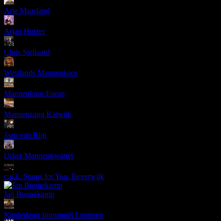
Arie Maasland
Arjan Huizer
Chris Stellaard
Westlands Mannenkoor
Mannenkoor Eneas
Mannenzang Katwijk
Jaap van Rijn
Urker Mannenkwartet
c.g.k. Songs for You, Beverwijk
Jan Boonekamp
Kinderkoor Immanuël Lunteren