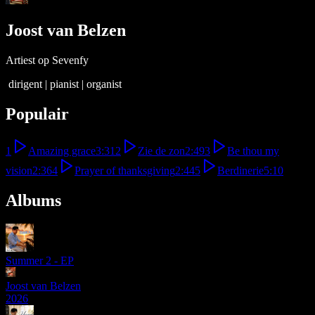
Joost van Belzen
Artiest op Sevenfy
dirigent | pianist | organist
Populair
1
Amazing grace
3:31
2
Zie de zon
2:49
3
Be thou my
vision
2:36
4
Prayer of thanksgiving
2:44
5
Berdinerie
5:10
Albums
Summer 2 - EP
Joost van Belzen
2026