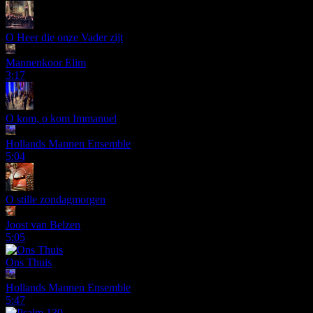
O Heer die onze Vader zijt
Mannenkoor Elim
3:17
O kom, o kom Immanuel
Hollands Mannen Ensemble
5:04
O stille zondagmorgen
Joost van Belzen
5:05
Ons Thuis
Hollands Mannen Ensemble
5:47