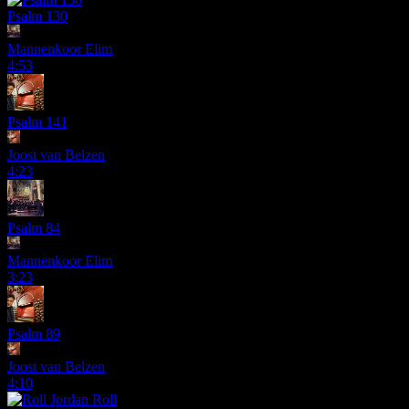
Psalm 130
Mannenkoor Elim
4:53
Psalm 141
Joost van Belzen
4:23
Psalm 84
Mannenkoor Elim
3:23
Psalm 89
Joost van Belzen
4:10