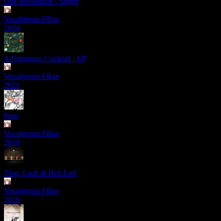
One Revelation - Single
Vocalgroup Filiae
2024
A Christmas Cocktail - EP
Vocalgroup Filiae
2021
Puur
Vocalgroup Filiae
2019
Zing, Lach & Heb Lief
Vocalgroup Filiae
2016