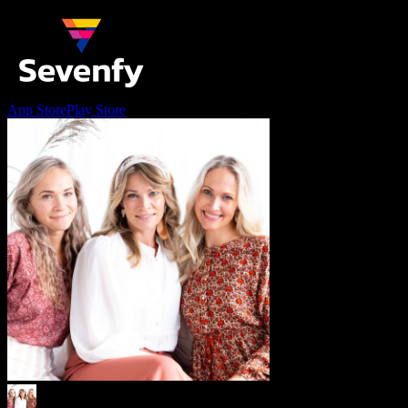
App Store
Play Store