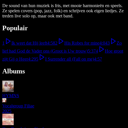
De sound van hun muziek is fris, met mooie harmonieën en speels.
Ze spelen covers (pop, jazz, folk) en schrijven ook eigen liedjes. Ze
treden live solo op, maar ook met band.
Populair
1
Ik weet dat Hij leeft
4:58
2
His Robes for mine
4:04
3
Zo
lief had God de Vader ons (Groot is Uw trouw)
5:37
4
Hoe groot
zijt Gij o Heer
4:29
5
I Surrender all (Fall on me)
4:57
Albums
HYMNS
Vocalgroup Filiae
2025