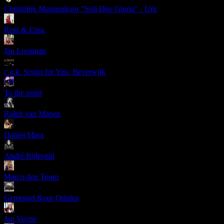
Christelijk Mannenkoor "Soli Deo Gloria" - Urk
Reni & Elisa
Jan Loosman
c.g.k. Songs for You, Beverwijk
To the point
Ralph van Manen
Daniel Marx
André Bijleveld
Marco den Toom
Gemengd Koor Oriolus
Jan Vayne