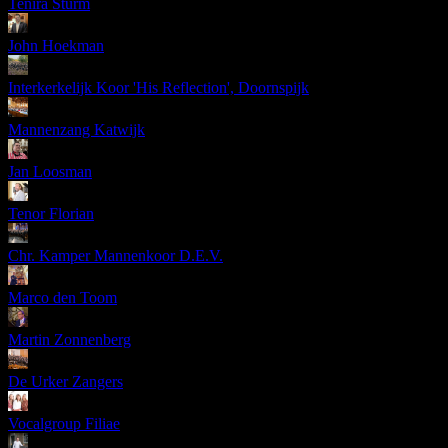
Tenira Sturm
John Hoekman
Interkerkelijk Koor 'His Reflection', Doornspijk
Mannenzang Katwijk
Jan Loosman
Tenor Florian
Chr. Kamper Mannenkoor D.E.V.
Marco den Toom
Martin Zonnenberg
De Urker Zangers
Vocalgroup Filiae