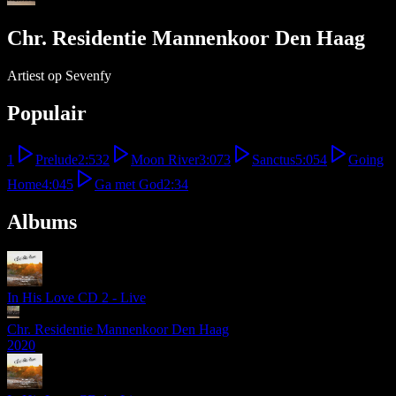
Chr. Residentie Mannenkoor Den Haag
Artiest op Sevenfy
Populair
1
Prelude
2:53
2
Moon River
3:07
3
Sanctus
5:05
4
Going
Home
4:04
5
Ga met God
2:34
Albums
In His Love CD 2 - Live
Chr. Residentie Mannenkoor Den Haag
2020