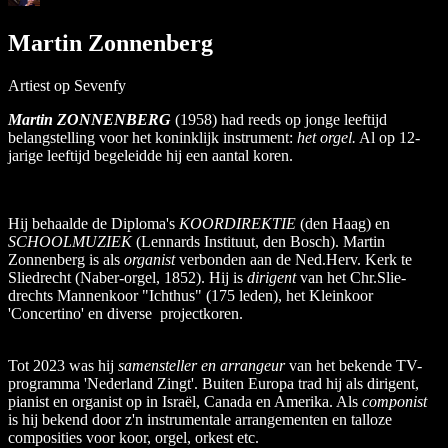
Martin Zonnenberg
Artiest op Sevenfy
Martin ZONNENBERG
(1958) had reeds op jonge leeftijd
belangstelling voor het koninklijk instrument:
het orgel.
Al op 12-
jarige leeftijd begeleidde hij een aantal koren.
Hij behaalde de Diploma's
KOORDIREKTIE
(den Haag) en
SCHOOLMUZIEK
(Len­nards Instituut, den Bosch). Martin
Zonnenberg is als
organist
verbonden aan de Ned.Herv. Kerk te
Sliedrecht (Naber-orgel, 1852). Hij is
dirigent
van het Chr.Slie­
drechts Man­nen­koor "Ichthus" (175 leden), het Kleinkoor
'Concertino' en diverse
projectkoren.
Tot 2023 was hij
samensteller en arrangeur
van het bekende TV-
programma 'Nederland Zingt'. Buiten Europa trad hij als dirigent,
pianist en organist op in Israël, Canada en Amerika. Als
componist
is hij bekend door z'n instrumen­tale arrangementen en talloze
composi­ties voor koor, orgel, orkest etc.