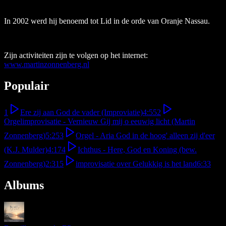
In 2002 werd hij benoemd tot Lid in de orde van Oranje Nassau.
Zijn activiteiten zijn te volgen op het internet:
www.martinzonnenberg.nl
Populair
1
Ere zij aan God de vader (Improviatie)
4:55
2
Orgelimprovisatie - Vernieuw Gij mij o eeuwig licht (Martin
Zonnenberg)
5:25
3
Orgel - Aria God in de hoog' alleen zij d'eer
(K.J. Mulder)
4:17
4
Ichthus - Here, God en Koning (bew.
Zonnenberg)
2:31
5
improvisatie over Gelukkig is het land
6:33
Albums