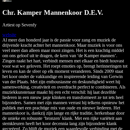
Chr. Kamper Mannenkoor D.E.V.
Artiest op Sevenfy
website
Al meer dan honderd jaar is de passie voor zang en muziek de
drijvende kracht achter het mannenkoor. Maar muziek is voor ons
veel meer dan alleen maar mooi zingen. Het is een krachtig middel
om ons geloof uit te dragen, de kern van ‘de Kamper mannen’.
Zingen raakt het hart, verbindt mensen met elkaar en biedt houvast
voor wat we geloven. Het roept emoties op, brengt herinneringen tot
leven en kan de sfeer op elk moment veranderen. Sinds 2009 staat
het koor onder de vakkundige en inspirerende leiding van Gerwin
van der Plaats. Met zijn enthousiasme en deskundigheid weet hij
samenwerking, creativiteit en overdracht perfect te combineren. Als
muziekkunstenaar maakt hij een echt verschil: hij laat dezelfde
liederen in een nieuw jasje klinken en transformeert ze tot iets heel
bijzonders. Samen met zijn mannen verrast hij telkens opnieuw het
publiek met een prachtige mix van oude en nieuwe liederen. Het
mannenkoor is, dankzij zijn lange en rijke traditie, herkenbaar door
de unieke en robuuste ‘bronzen’ klank. Met een rijke variëteit aan
stemkleuren heeft het koor decennia lang zijn bijzondere klank
gecreëerd. Zo blijft de muziek een waardevolle verbinding met de