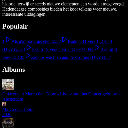
historie, terwijl er steeds nieuwe elementen aan worden toegevoegd.
Hedendaagse composities bieden het koor telkens weer nieuwe,
interessante uitdagingen.
Populair
1
Als g'in nood gezeten
4:58
2
Psalm 141 vers 1, 2 en 3
(DEV)
5:31
3
Psalm 79 vers 4 en 7 (DEV)
4:09
4
Beautiful
Savior
5:10
5
Zie ons wachten aan de stromen (DEV)
3:57
Albums
Galaconcert Marco den Toom - Live vanuit het Concertgebouw te
Amsterdam
Marco den Toom
2026