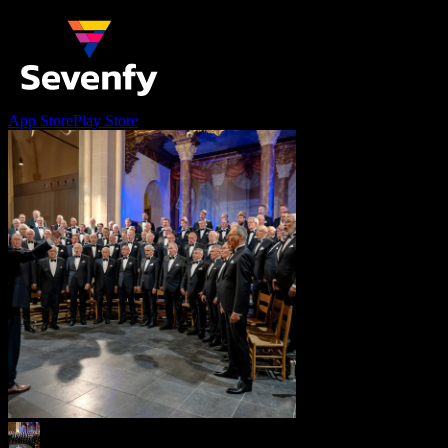
App Store
Play Store