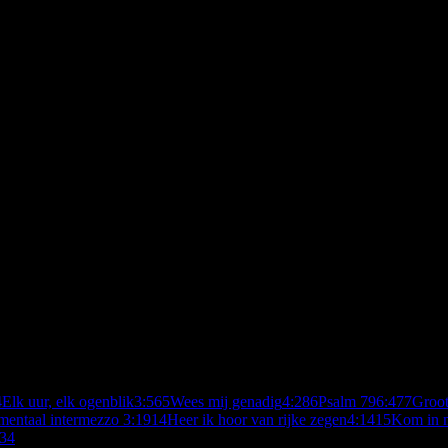
4
Elk uur, elk ogenblik
3:56
5
Wees mij genadig
4:28
6
Psalm 79
6:47
7
Groot
umentaal intermezzo
3:19
14
Heer ik hoor van rijke zegen
4:14
15
Kom in m
:34