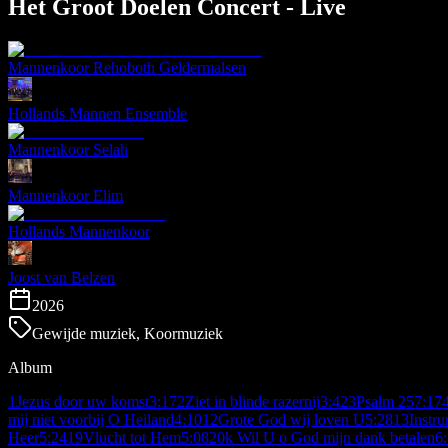
Het Groot Doelen Concert - Live
Mannenkoor Rehoboth Geldermalsen
Hollands Mannen Ensemble
Mannenkoor Selah
Mannenkoor Elim
Hollands Mannenkoor
Joost van Belzen
2026
Gewijde muziek, Koormuziek
Album
1
Jezus door uw komst
3:17
2
Ziet in blinde razernij
3:42
3
Psalm 25
7:17
mij niet voorbij O Heiland
4:10
12
Grote God wij loven U
5:28
13
Instr
Heer
5:24
19
Vlucht tot Hem
5:08
20
k Wil U o God mijn dank betalen
6