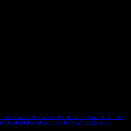
 is Uw trouw
4:38
8
Psalm 86
5:58
9
Loflied
2:21
10
Psalm 89
2:05
11
Ga
ijn hart
4:03
16
Psalm 98
5:21
17
Psalm 123
5:22
18
U bent alles