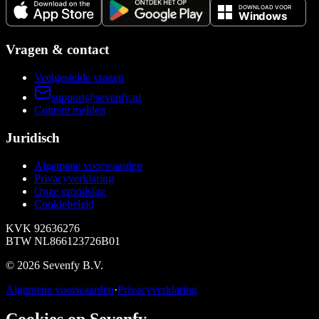
Vragen & contact
Veelgestelde vragen
support@sevenfy.nl
Content melden
Juridisch
Algemene voorwaarden
Privacyverklaring
Onze grondslag
Cookiebeleid
KVK
92636276
BTW
NL866123726B01
©
2026
Sevenfy B.V.
Algemene voorwaarden
·
Privacyverklaring