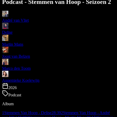
Podcast - Stemmen van Hoop - Seizoen 2
André van Vliet
Delise
Martin Mans
Joost van Belzen
Marco den Toom
Annemieke Koelewijn
2026
Podcast
Album
1
Stemmen Van Hoop - Delise
28:39
2
Stemmen Van Hoop - André