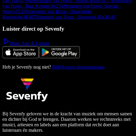
van Vliet
47:08
3
Stemmen van Hoop - Martin Mans
39:17
4
Stemmen
van Hoop - Jaap Kramer
30:25
5
Stemmen van Hoop- Special -
Marco
23:25
6
Stemmen van Hoop - Annemieke
Koelewijn
34:42
7
Stemmen van Hoop - Sieuwerd Bin
30:40
Luister direct op Sevenfy
Open App & Luister
Heb je Sevenfy nog niet?
Bekijk onze abonnementen
Bij Sevenfy geloven we in de kracht van muziek om mensen samen
en dichter bij God te brengen. Daarom werken we rechtstreeks met
musici, artiesten en labels aan een platform dat recht doet aan
luisteraars én makers.