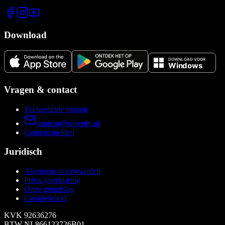
Download
Vragen & contact
Veelgestelde vragen
support@sevenfy.nl
Content melden
Juridisch
Algemene voorwaarden
Privacyverklaring
Onze grondslag
Cookiebeleid
KVK
92636276
BTW
NL866123726B01