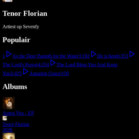
Tenor Florian
Artiest op Sevenfy
Populair
1
As the Deer Panteth for the Water
3:19
2
He is here
6:35
3
The Lord's Prayer
4:25
4
The Lord Bless You And Keep
You
2:42
5
Amazing Grace
3:50
Albums
Aurea Vox - EP
Tenor Florian
2026