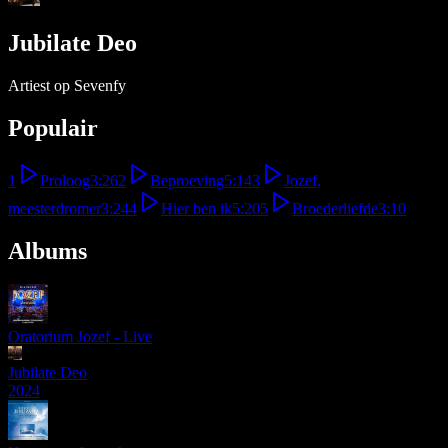
Jubilate Deo
Artiest op Sevenfy
Populair
1
Proloog
3:26
2
Beproeving
5:14
3
Jozef,
meesterdromer
3:24
4
Hier ben ik
5:20
5
Broederliefde
3:10
Albums
Oratorium Jozef - Live
Jubilate Deo
2024