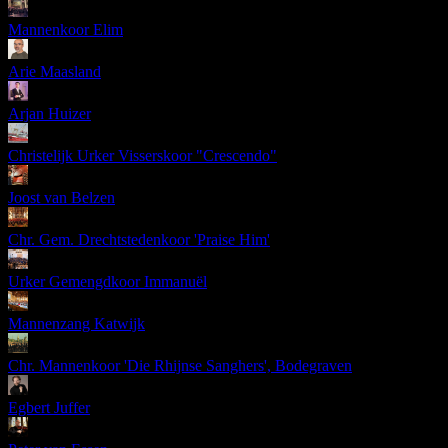
Mannenkoor Elim
Arie Maasland
Arjan Huizer
Christelijk Urker Visserskoor "Crescendo"
Joost van Belzen
Chr. Gem. Drechtstedenkoor 'Praise Him'
Urker Gemengdkoor Immanuël
Mannenzang Katwijk
Chr. Mannenkoor 'Die Rhijnse Sanghers', Bodegraven
Egbert Juffer