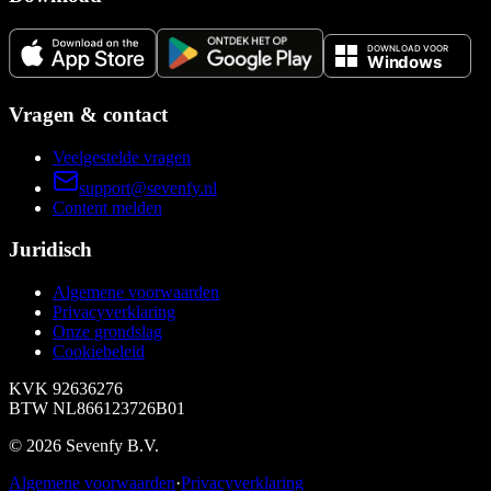
Vragen & contact
Veelgestelde vragen
support@sevenfy.nl
Content melden
Juridisch
Algemene voorwaarden
Privacyverklaring
Onze grondslag
Cookiebeleid
KVK
92636276
BTW
NL866123726B01
©
2026
Sevenfy B.V.
Algemene voorwaarden
·
Privacyverklaring