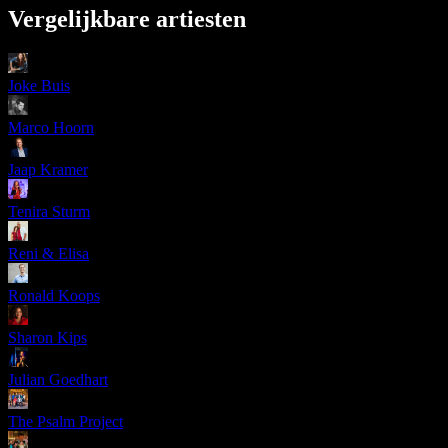
Vergelijkbare artiesten
Joke Buis
Marco Hoorn
Jaap Kramer
Tenira Sturm
Reni & Elisa
Ronald Koops
Sharon Kips
Julian Goedhart
The Psalm Project