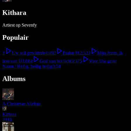
Kithara
Artiest op Sevenfy
Populair
1
Uw wil geschiede
4:49
2
Psalm 91
2:52
3
Mijn Jezus, ik
hou van U
3:08
4
God van het licht
3:37
5
Voor Uw grote
Naam / Heilig, heilig heilig
3:54
Albums
A Christmas Alleluia
Kithara
2016