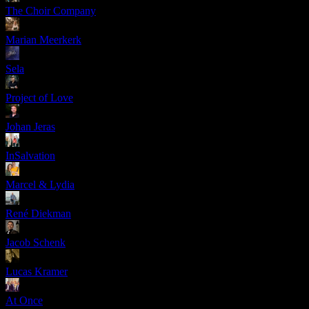
The Choir Company
Marian Meerkerk
Sela
Project of Love
Johan Jeras
InSalvation
Marcel & Lydia
René Diekman
Jacob Schenk
Lucas Kramer
At Once