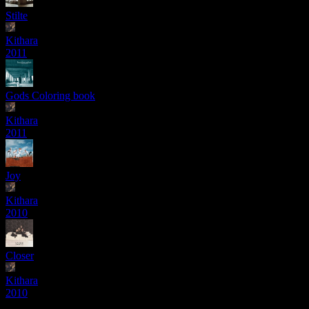
Stilte
Kithara
2011
Gods Coloring book
Kithara
2011
Joy
Kithara
2010
Closer
Kithara
2010