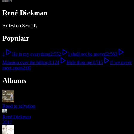
René Diekman
Artiest op Sevenfy
Populair
1
He is my everything
2:55
2
I shall not be moved
2:56
3
Mansion over the hilltop
3:12
4
Hide thou me
3:51
5
If we never
meet again
2:00
Albums
Road to salvation
René Diekman
2017