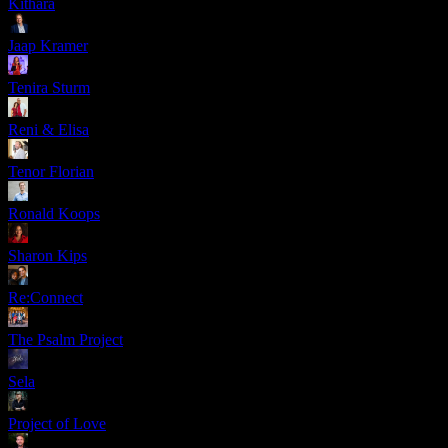
Kithara
Jaap Kramer
Tenira Sturm
Reni & Elisa
Tenor Florian
Ronald Koops
Sharon Kips
Re:Connect
The Psalm Project
Sela
Project of Love