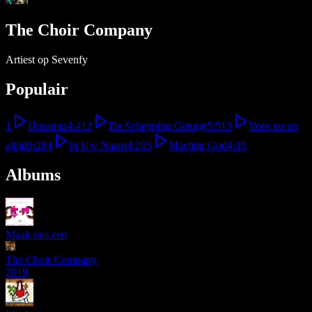
The Choir Company
Artiest op Sevenfy
Populair
1
Hosanna
4:41
2
De Schepping Getuigt
5:51
3
Voor nu en
altijd
5:28
4
In Uw Naam
4:20
5
Machtig God
4:19
Albums
Maak ons een
The Choir Company
2019