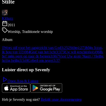
Stilte
Kithara
2011
Worship, Traditionele worship
Album
1
Wees stil voor het aangezicht van God
3:25
2
Stilte
4:27
3
Mijn Jezus,
ik hou van U
3:08
4
God van het licht
3:37
5
Uw wil geschiede
4:49
6
Ik
hef mijn ogen op naar de bergen
3:06
7
Voor Uw grote Naam / Heilig,
heilig heilig
3:54
8
Gebed om zegen
3:37
Luister direct op Sevenfy
Open App & Luister
Heb je Sevenfy nog niet?
Bekijk onze abonnementen