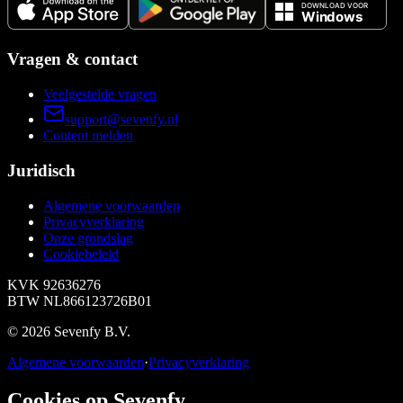
Vragen & contact
Veelgestelde vragen
support@sevenfy.nl
Content melden
Juridisch
Algemene voorwaarden
Privacyverklaring
Onze grondslag
Cookiebeleid
KVK
92636276
BTW
NL866123726B01
©
2026
Sevenfy B.V.
Algemene voorwaarden
·
Privacyverklaring
Cookies op Sevenfy