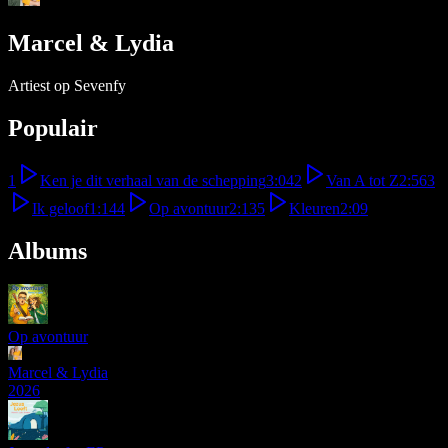
Marcel & Lydia
Artiest op Sevenfy
Populair
1
Ken je dit verhaal van de schepping
3:04
2
Van A tot Z
2:56
3
Ik geloof
1:14
4
Op avontuur
2:13
5
Kleuren
2:09
Albums
Op avontuur
Marcel & Lydia
2026