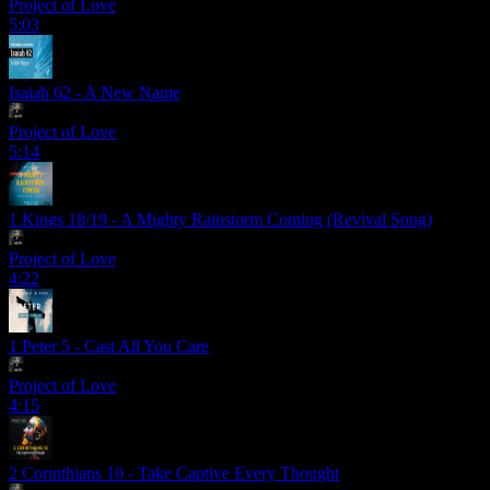
Project of Love
5:03
Isaiah 62 - A New Name
Project of Love
5:14
1 Kings 18/19 - A Mighty Rainstorm Coming (Revival Song)
Project of Love
4:22
1 Peter 5 - Cast All You Care
Project of Love
4:15
2 Corinthians 10 - Take Captive Every Thought