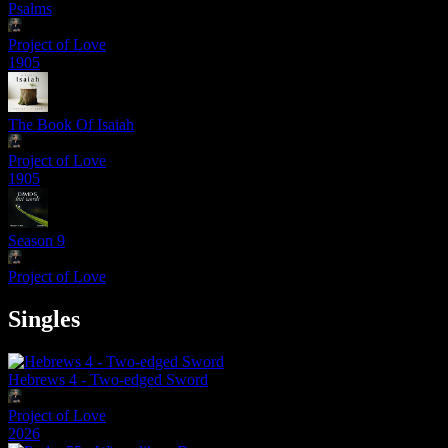
Psalms
Project of Love
1905
The Book Of Isaiah
Project of Love
1905
Season 9
Project of Love
Singles
Hebrews 4 - Two-edged Sword
Project of Love
2026