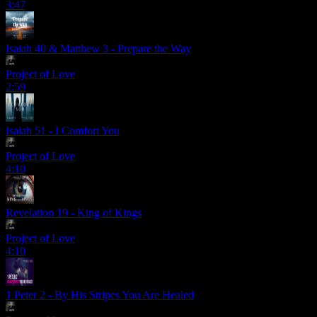
3:47
Isaiah 40 & Matthew 3 - Prepare the Way
Project of Love
2:59
Isaiah 51 - I Comfort You
Project of Love
4:10
Revelation 19 - King of Kings
Project of Love
4:10
1 Peter 2 - By His Stripes You Are Healed