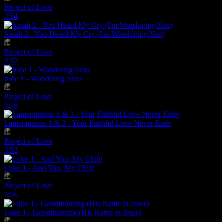
Project of Love
3:54
Jonah 2 - You Heard My Cry (I'm Worshiping You)
Project of Love
3:37
Jude 1 - Wandering Stars
Project of Love
3:18
Lamentations 1 & 3 - Your Faithful Love Never Ends
Project of Love
3:52
Luke 1 - And You, My Child
Project of Love
3:56
Luke 1 - Goodmorning (His Name Is Jesus)