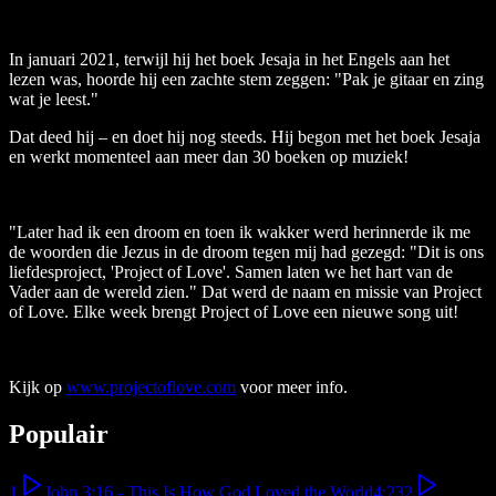
In januari 2021, terwijl hij het boek Jesaja in het Engels aan het
lezen was, hoorde hij een zachte stem zeggen: "Pak je gitaar en zing
wat je leest."
Dat deed hij – en doet hij nog steeds. Hij begon met het boek Jesaja
en werkt momenteel aan meer dan 30 boeken op muziek!
"Later had ik een droom en toen ik wakker werd herinnerde ik me
de woorden die Jezus in de droom tegen mij had gezegd: "Dit is ons
liefdesproject, 'Project of Love'. Samen laten we het hart van de
Vader aan de wereld zien." Dat werd de naam en missie van Project
of Love. Elke week brengt Project of Love een nieuwe song uit!
Kijk op
www.projectoflove.com
voor meer info.
Populair
1
John 3:16 - This Is How God Loved the World
4:23
2