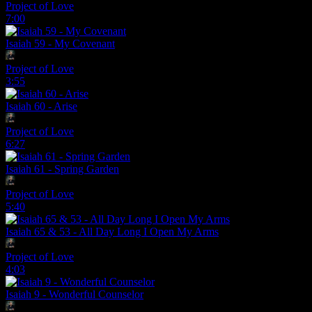
Project of Love
7:00
Isaiah 59 - My Covenant
Project of Love
3:55
Isaiah 60 - Arise
Project of Love
6:27
Isaiah 61 - Spring Garden
Project of Love
5:40
Isaiah 65 & 53 - All Day Long I Open My Arms
Project of Love
4:03
Isaiah 9 - Wonderful Counselor