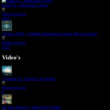
Psalm 55 - Wings like a Dove
Project of Love
2026
1 Kings 18/19 - A Mighty Rainstorm Coming (Revival Song)
Project of Love
2025
Video's
2 Samuel 23 - David's Last Words
Project of Love
0
De song Hosea 2 - Start Over (Again)