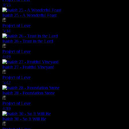
3:55
Isaiah 25 - A Wonderful Feast
Project of Love
5:34
Isaiah 26 - Trust in the Lord
Project of Love
4:49
Isaiah 27 - Fruitful Vineyard
Project of Love
5:42
Isaiah 28 - Foundation Stone
Project of Love
4:10
Isaiah 30 - So It Will Be