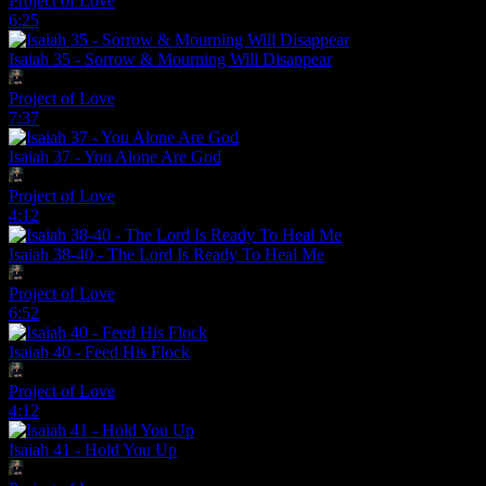
Project of Love
6:25
Isaiah 35 - Sorrow & Mourning Will Disappear
Project of Love
7:37
Isaiah 37 - You Alone Are God
Project of Love
4:12
Isaiah 38-40 - The Lord Is Ready To Heal Me
Project of Love
6:52
Isaiah 40 - Feed His Flock
Project of Love
4:12
Isaiah 41 - Hold You Up