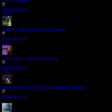
Acts 16 - Believe
Project of Love
3:04
Acts 20 - Vicious Wolves (Stay Awake)
Project of Love
2:16
Colossians 1 - Learn To Know You
Project of Love
5:40
Deuteronomy 30 - The Word is Right Here and Now
Project of Love
0