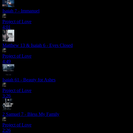
Isaiah 7 - Immanuel
Project of Love
4:01
Matthew 13 & Isaiah 6 - Eyes Closed
Project of Love
4:49
Isaiah 61 - Beauty for Ashes
Project of Love
3:26
2 Samuel 7 - Bless My Family
Project of Love
2:26