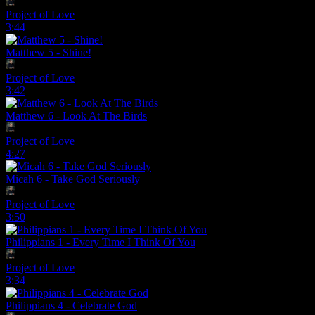
Project of Love
3:44
Matthew 5 - Shine!
Project of Love
3:42
Matthew 6 - Look At The Birds
Project of Love
4:27
Micah 6 - Take God Seriously
Project of Love
3:50
Philippians 1 - Every Time I Think Of You
Project of Love
3:34
Philippians 4 - Celebrate God