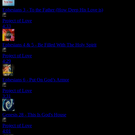
Ephesians 3 - To the Father (How Deep His Love is)
Project of Love
4:33
Ephesians 4 & 5 - Be Filled With The Holy Spirit
Project of Love
4:29
Ephesians 6 - Put On God’s Armor
Project of Love
3:31
Genesis 28 - This Is God's House
Project of Love
4:01