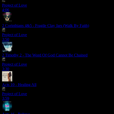
Project of Love
4:06
2 Corinthians 4&5 - Fragile Clay Jars (Walk By Faith)
Project of Love
3:50
2 Timothy 2 - The Word Of God Cannot Be Chained
Project of Love
3:30
Acts 10 - Healing All
Project of Love
3:59