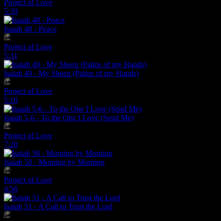
Project of Love
5:39
Isaiah 48 - Peace
Project of Love
5:31
Isaiah 49 - My Sheep (Palms of my Hands)
Project of Love
5:10
Isaiah 5-6 - To the One I Love (Send Me)
Project of Love
7:20
Isaiah 50 - Morning by Morning
Project of Love
4:56
Isaiah 51 - A Call to Trust the Lord