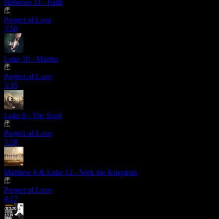
Hebrews 11 - Faith
Project of Love
3:50
Luke 10 - Martha
Project of Love
3:35
Luke 8 - The Seed
Project of Love
3:18
Matthew 6 & Luke 12 - Seek the Kingdom
Project of Love
4:17