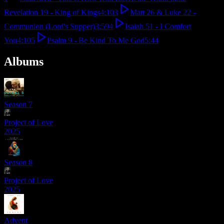
Revelation 19 - King of Kings
4:10
3
Matt 26 & Luke 22 -
Communion (Lord's Supper)
3:59
4
Isaiah 51 - I Comfort
You
4:10
5
Psalm 9 - Be Kind To Me God
5:44
Albums
Season 7
Project of Love
2025
Season 8
Project of Love
2025
Advent