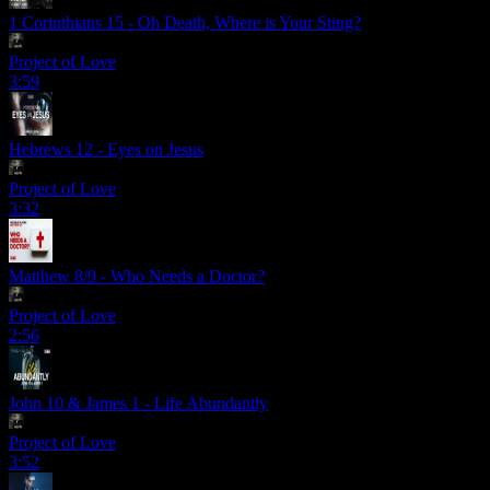
1 Corinthians 15 - Oh Death, Where is Your Sting?
Project of Love
3:59
Hebrews 12 - Eyes on Jesus
Project of Love
3:32
Matthew 8/9 - Who Needs a Doctor?
Project of Love
2:56
John 10 & James 1 - Life Abundantly
Project of Love
3:52