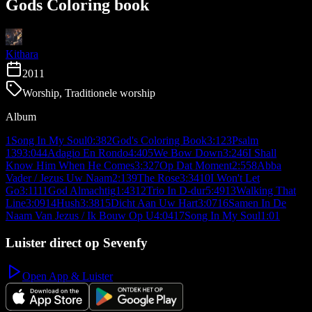
Gods Coloring book
Kithara
2011
Worship, Traditionele worship
Album
1
Song In My Soul
0:38
2
God's Coloring Book
3:12
3
Psalm
139
3:04
4
Adagio En Rondo
4:40
5
We Bow Down
3:24
6
I Shall
Know Him When He Comes
3:32
7
Op Dat Moment
2:55
8
Abba
Vader / Jezus Uw Naam
2:13
9
The Rose
3:34
10
I Won't Let
Go
3:11
11
God Almachtig
1:43
12
Trio In D-dur
5:49
13
Walking That
Line
3:09
14
Hush
3:38
15
Dicht Aan Uw Hart
3:07
16
Samen In De
Naam Van Jezus / Ik Bouw Op U
4:04
17
Song In My Soul
1:01
Luister direct op Sevenfy
Open App & Luister