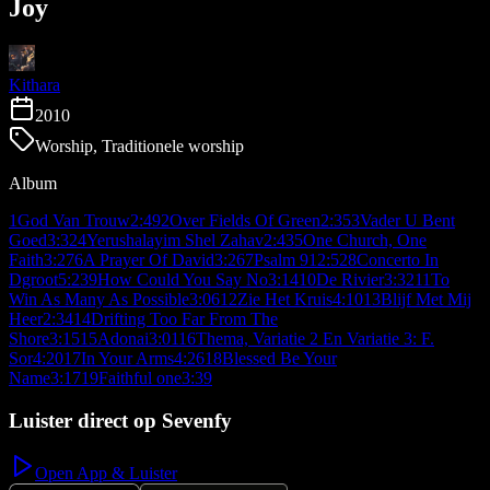
Joy
Kithara
2010
Worship, Traditionele worship
Album
1
God Van Trouw
2:49
2
Over Fields Of Green
2:35
3
Vader U Bent
Goed
3:32
4
Yerushalayim Shel Zahav
2:43
5
One Church, One
Faith
3:27
6
A Prayer Of David
3:26
7
Psalm 91
2:52
8
Concerto In
Dgroot
5:23
9
How Could You Say No
3:14
10
De Rivier
3:32
11
To
Win As Many As Possible
3:06
12
Zie Het Kruis
4:10
13
Blijf Met Mij
Heer
2:34
14
Drifting Too Far From The
Shore
3:15
15
Adonai
3:01
16
Thema, Variatie 2 En Variatie 3: F.
Sor
4:20
17
In Your Arms
4:26
18
Blessed Be Your
Name
3:17
19
Faithful one
3:39
Luister direct op Sevenfy
Open App & Luister