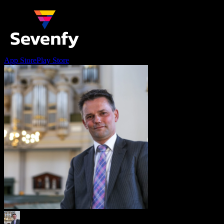
App Store
Play Store