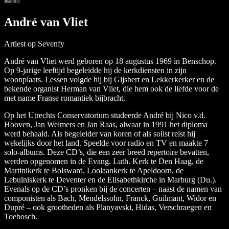
André van Vliet
Artiest op Sevenfy
André van Vliet werd geboren op 18 augustus 1969 in Benschop.
Op 9-jarige leeftijd begeleidde hij de kerkdiensten in zijn
woonplaats. Lessen volgde hij bij Gijsbert en Lekkerkerker en de
bekende organist Herman van Vliet, die hem ook de liefde voor de
met name Franse romantiek bijbracht.
Op het Utrechts Conservatorium studeerde André bij Nico v.d.
Hooven, Jan Welmers en Jan Raas, alwaar in 1991 het diploma
werd behaald. Als begeleider van koren of als solist reist hij
wekelijks door het land. Speelde voor radio en TV en maakte 7
solo-albums. Deze CD’s, die een zeer breed repertoire bevatten,
werden opgenomen in de Evang. Luth. Kerk te Den Haag, de
Martinikerk te Bolsward, Loolaankerk te Apeldoorn, de
Lebuïniskerk te Deventer en de Elisabethkirche in Marburg (Du.).
Evenals op de CD’s pronken bij de concerten – naast de namen van
componisten als Bach, Mendelssohn, Franck, Guilmant, Widor en
Dupré – ook grootheden als Planyavski, Hidas, Verschraegen en
Toebosch.