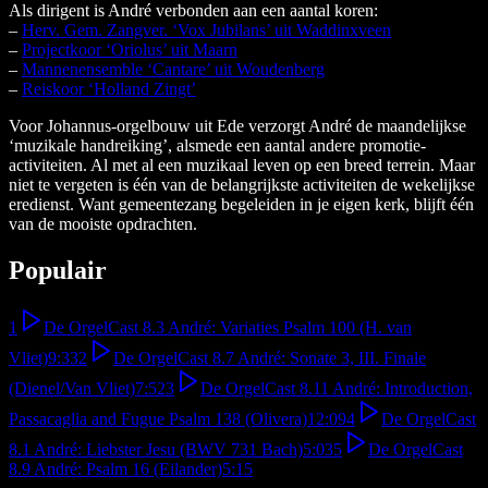
Als dirigent is André verbonden aan een aantal koren:
–
Herv. Gem. Zangver. ‘Vox Jubilans’ uit Waddinxveen
–
Projectkoor ‘Oriolus’ uit Maarn
–
Mannenensemble ‘Cantare’ uit Woudenberg
–
Reiskoor ‘Holland Zingt’
Voor Johannus-orgelbouw uit Ede verzorgt André de maandelijkse
‘muzikale handreiking’, alsmede een aantal andere promotie-
activiteiten. Al met al een muzikaal leven op een breed terrein. Maar
niet te vergeten is één van de belangrijkste activiteiten de wekelijkse
eredienst. Want gemeentezang begeleiden in je eigen kerk, blijft één
van de mooiste opdrachten.
Populair
1
De OrgelCast 8.3 André: Variaties Psalm 100 (H. van
Vliet)
9:33
2
De OrgelCast 8.7 André: Sonate 3, III. Finale
(Dienel/Van Vliet)
7:52
3
De OrgelCast 8.11 André: Introduction,
Passacaglia and Fugue Psalm 138 (Olivera)
12:09
4
De OrgelCast
8.1 André: Liebster Jesu (BWV 731 Bach)
5:03
5
De OrgelCast
8.9 André: Psalm 16 (Eilander)
5:15