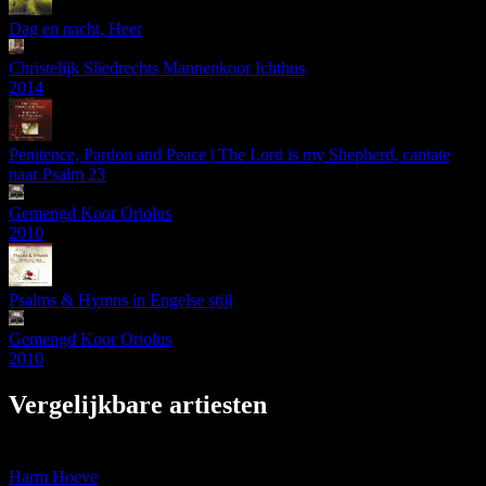
Dag en nacht, Heer
Christelijk Sliedrechts Mannenkoor Ichthus
2014
Penitence, Pardon and Peace | The Lord is my Shepherd, cantate
naar Psalm 23
Gemengd Koor Oriolus
2010
Psalms & Hymns in Engelse stijl
Gemengd Koor Oriolus
2010
Vergelijkbare artiesten
Harm Hoeve