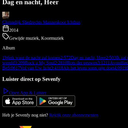
Dag en nacht, Heer
Christelijk Sliedrechts Mannenkoor Ichthus
2014
Gewijde muziek, Koormuziek
Album
1
Werk want de nacht zal komen
2:57
2
Dag en nacht, Heer
2:50
3
Ik zal 
wereld
3:20
9
Rock a My Soul
2:28
10
Rots der eeuwen
3:12
11
Avondlie
Be
5:06
17
Vol van Uw licht
3:41
18
Als het leven soms pijn doet
4:09
19
Luister direct op Sevenfy
Open App & Luister
Heb je Sevenfy nog niet?
Bekijk onze abonnementen