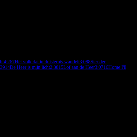
ht
4:26
7
Het volk dat in duisternis wandelt
3:08
8
Ster der
:39
14
De Heer is mijn licht
2:38
15
Lof aan de Heer
3:07
16
Home I'll