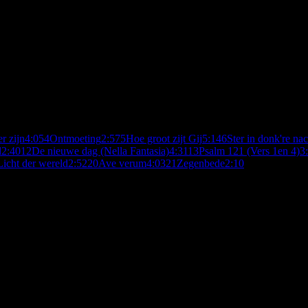
er zijn
4:05
4
Ontmoeting
2:57
5
Hoe groot zijt Gij
5:14
6
Ster in donk're nac
d
2:40
12
De nieuwe dag (Nella Fantasia)
4:31
13
Psalm 121 (Vers 1en 4)
3
Licht der wereld
2:52
20
Ave verum
4:03
21
Zegenbede
2:10