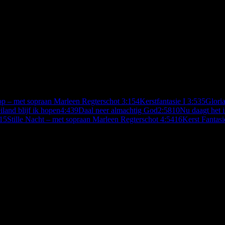
op – met sopraan Marleen Regterschot
3:15
4
Kerstfantasie I
3:53
5
Gloria
land blijf ik hopen
4:43
9
Daal neer almachtig God
2:58
10
Nu daagt het 
15
Stille Nacht – met sopraan Marleen Regterschot
4:54
16
Kerst Fantasi