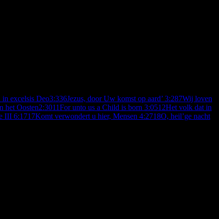
 in excelsis Deo
3:33
6
Jezus, door Uw komst op aard’
3:28
7
Wij loven
in het Oosten
2:30
11
For unto us a Child is born
3:05
12
Het volk dat in
e III
6:17
17
Komt verwondert u hier, Mensen
4:27
18
O, heil’ge nacht