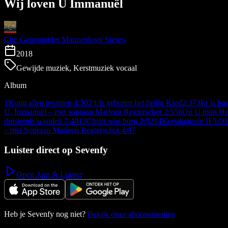
Wij loven U Immanuël
Chr. Genemuider Mannenkoor Stereo
2018
Gewijde muziek, Kerstmuziek vocaal
Album
1
Komt allen tesamen
4:30
2
’t Is geboren het heilig Kind
2:37
3
Er is ho
U, Immanuël – met sopraan Marleen Regterschot
2:55
8
Op U mijn Hei
duisternis wandelt
2:40
13
Christ was born
2:52
14
Kerstfantasie II
5:00
– met Sopraan Marleen Regterschot
4:07
Luister direct op Sevenfy
Open App & Luister
Heb je Sevenfy nog niet?
Bekijk onze abonnementen