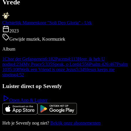
Vrede
Christelijk Mannenkoor "Soli Deo Gloria" - Urk
2023
Gewijde muziek, Koormuziek
Album
1
Chor der Gefangenen
6:18
2
Pacem
4:11
3
Heer, ik heb U
nodig
4:23
4
My Peace
5:33
5
Speak, o Lord
4:55
6
Psalm 42
6:46
7
Psalm
103
5:10
8
Welk een Vriend is onze Jezus
5:34
9
Jesus keeps me
singing
4:52
Luister direct op Sevenfy
Open App & Luister
Heb je Sevenfy nog niet?
Bekijk onze abonnementen