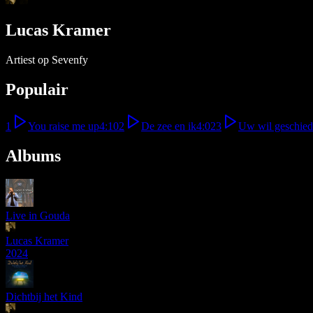
Lucas Kramer
Artiest op Sevenfy
Populair
1
You raise me up
4:10
2
De zee en ik
4:02
3
Uw wil geschied
Albums
Live in Gouda
Lucas Kramer
2024
Dichtbij het Kind