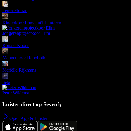
Tenor Florian
Kinderkoor Immanuël Lunteren
Jongerenprojectkoor Elim
Ronald Koops
Mannenkoor Rehoboth
Mariëlle Rijkmans
Sela
Peter Wildeman
Luister direct op Sevenfy
Open App & Luister