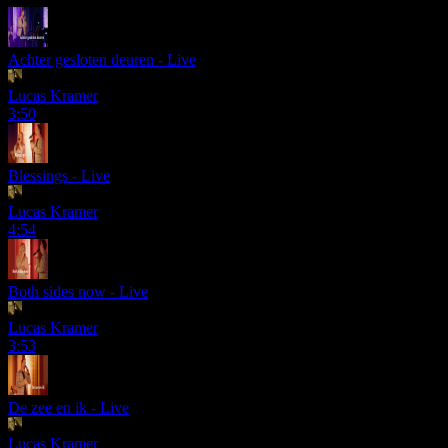
Achter gesloten deuren - Live
Lucas Kramer
3:50
Blessings - Live
Lucas Kramer
4:54
Both sides now - Live
Lucas Kramer
3:53
De zee en ik - Live
Lucas Kramer