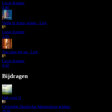
Lucas Kramer
4:40
Veilig in Jezus' armen - Live
Lucas Kramer
3:55
You raise me up - Live
Lucas Kramer
4:10
Bijdragen
Ook voor U
Christelijk Sliedrechts Mannenkoor Ichthus
2018