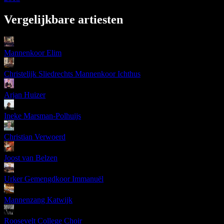
Vergelijkbare artiesten
Mannenkoor Elim
Christelijk Sliedrechts Mannenkoor Ichthus
Arjan Huizer
Ineke Marsman-Polhuijs
Christian Verwoerd
Joost van Belzen
Urker Gemengdkoor Immanuël
Mannenzang Katwijk
Roosevelt College Choir