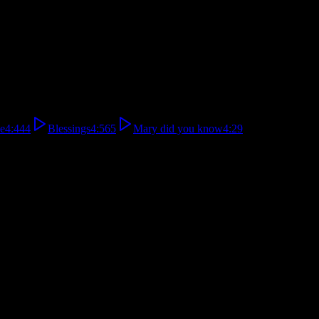
e
4:44
4
Blessings
4:56
5
Mary did you know
4:29