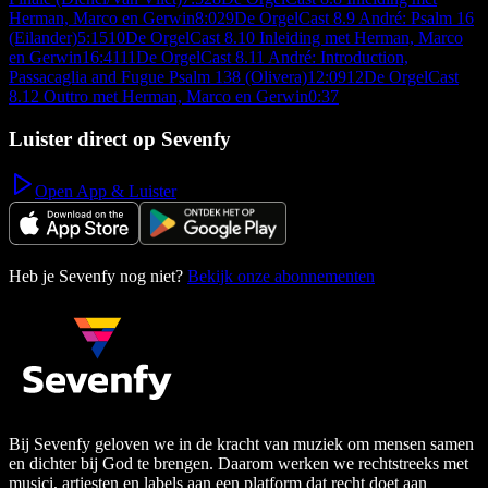
Herman, Marco en Gerwin
8:02
9
De OrgelCast 8.9 André: Psalm 16
(Eilander)
5:15
10
De OrgelCast 8.10 Inleiding met Herman, Marco
en Gerwin
16:41
11
De OrgelCast 8.11 André: Introduction,
Passacaglia and Fugue Psalm 138 (Olivera)
12:09
12
De OrgelCast
8.12 Outtro met Herman, Marco en Gerwin
0:37
Luister direct op Sevenfy
Open App & Luister
Heb je Sevenfy nog niet?
Bekijk onze abonnementen
Bij Sevenfy geloven we in de kracht van muziek om mensen samen
en dichter bij God te brengen. Daarom werken we rechtstreeks met
musici, artiesten en labels aan een platform dat recht doet aan