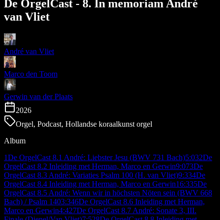
De OrgelCast - 8. In memoriam André
van Vliet
André van Vliet
Marco den Toom
Gerwin van der Plaats
2026
Orgel, Podcast, Hollandse koraalkunst orgel
Album
1
De OrgelCast 8.1 André: Liebster Jesu (BWV 731 Bach)
5:03
2
De
OrgelCast 8.2 Inleiding met Herman, Marco en Gerwin
9:07
3
De
OrgelCast 8.3 André: Variaties Psalm 100 (H. van Vliet)
9:33
4
De
OrgelCast 8.4 Inleiding met Herman, Marco en Gerwin
16:33
5
De
OrgelCast 8.5 André: Wenn wir in höchsten Nöten sein (BWV 668
Bach) / Psalm 140
3:34
6
De OrgelCast 8.6 Inleiding met Herman,
Marco en Gerwin
4:42
7
De OrgelCast 8.7 André: Sonate 3, III.
Finale (Dienel/Van Vliet)
7:52
8
De OrgelCast 8.8 Inleiding met