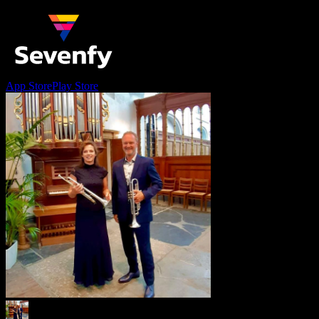
App Store
Play Store