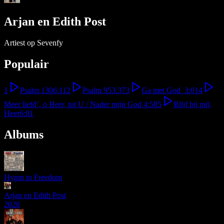
Arjan en Edith Post
Artiest op Sevenfy
Populair
1
Psalm 130
6:11
2
Psalm 95
3:37
3
Ga met God
3:01
4
Meer liefd’, o Heer, tot U / Nader mijn God
4:58
5
Blijf bij mij,
Heer
6:01
Albums
Hymn to Freedom
Arjan en Edith Post
2026