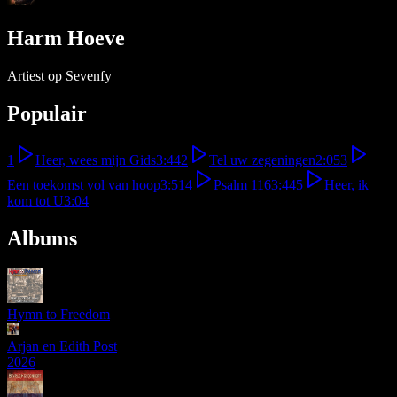
Harm Hoeve
Artiest op Sevenfy
Populair
1
Heer, wees mijn Gids
3:44
2
Tel uw zegeningen
2:05
3
Een toekomst vol van hoop
3:51
4
Psalm 116
3:44
5
Heer, ik
kom tot U
3:04
Albums
Hymn to Freedom
Arjan en Edith Post
2026