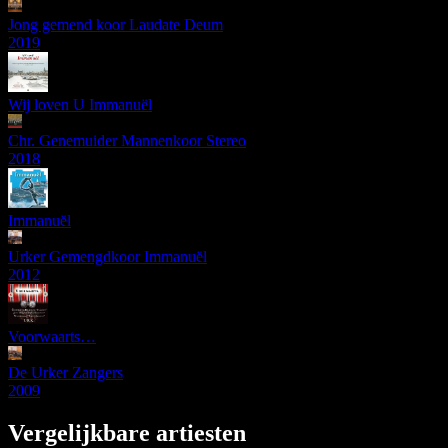
Jong gemend koor Laudate Deum
2019
Wij loven U Immanuël
Chr. Genemuider Mannenkoor Stereo
2018
Immanuël
Urker Gemengdkoor Immanuël
2012
Voorwaarts…
De Urker Zangers
2009
Vergelijkbare artiesten