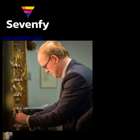
App Store
Play Store