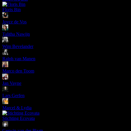
Floris Bin
Joyce de Vos
Talitha Nawijn
Wim Bevelander
Ralph van Manen
Marco den Toom
Jan Vayne
Lars Gerfen
Marcel & Lydia
Stichting Ecovata
Gerwin van der Plaats