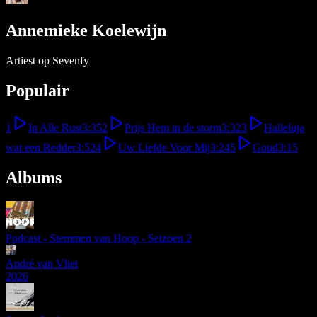
Annemieke Koelewijn
Artiest op Sevenfy
Populair
1
In Alle Rust
3:35
2
Prijs Hem in de storm
3:32
3
Halleluja
wat een Redder
3:52
4
Uw Liefde Voor Mij
3:24
5
Goud
3:15
Albums
Podcast - Stemmen van Hoop - Seizoen 2
André van Vliet
2026