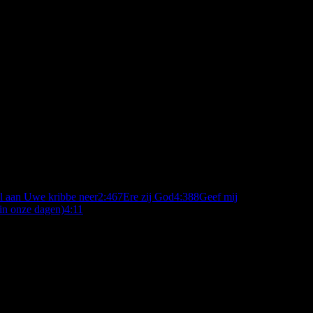
el aan Uwe kribbe neer
2:46
7
Ere zij God
4:38
8
Geef mij
 in onze dagen)
4:11