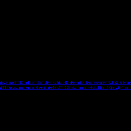
ilige nacht
3:56
4
Licht in de nacht
3:48
5
Komt allen tezamen
4:16
6
Ik kni
4
11
De avond voor Kerstmis
3:02
12
Gloria in excelsis Deo (Eer zij God