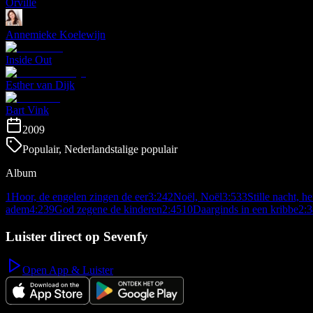
Orville
Annemieke Koelewijn
Inside Out
Esther van Dijk
Bart Vink
2009
Populair, Nederlandstalige populair
Album
1
Hoor, de engelen zingen de eer
3:24
2
Noël, Noël
3:53
3
Stille nacht, he
adem
4:23
9
God zegene de kinderen
2:45
10
Daarginds in een kribbe
2:3
Luister direct op Sevenfy
Open App & Luister