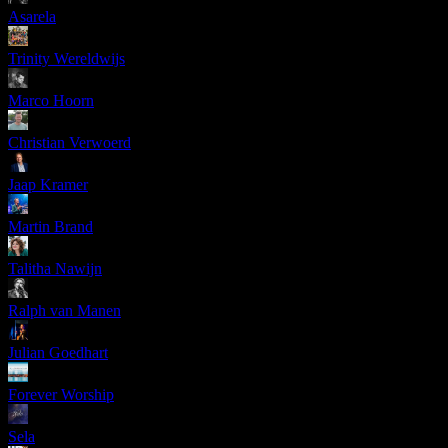
Asarela
Trinity Wereldwijs
Marco Hoorn
Christian Verwoerd
Jaap Kramer
Martin Brand
Talitha Nawijn
Ralph van Manen
Julian Goedhart
Forever Worship
Sela