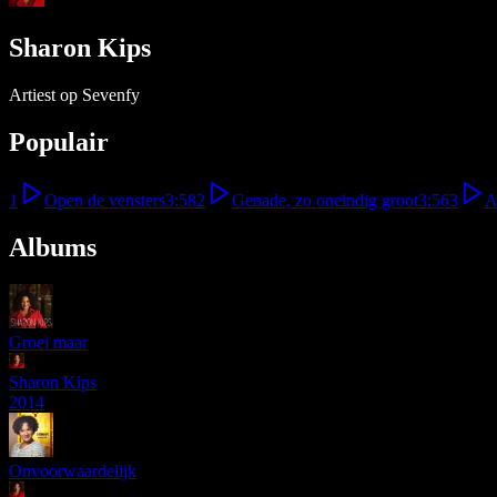
Sharon Kips
Artiest op Sevenfy
Populair
1
Open de vensters
3:58
2
Genade, zo oneindig groot
3:56
3
A
Albums
Groei maar
Sharon Kips
2014
Onvoorwaardelijk