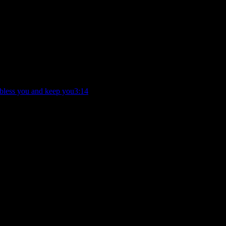
bless you and keep you
3:14