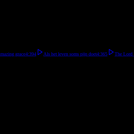
mazing grace
4:39
4
Als het leven soms pijn doet
4:36
5
The Lord 