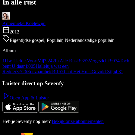
In alle rust
Annemieke Koelewijn
2012
Eigentijdse gospel, Populair, Nederlandstalige populair
Album
1
Uw Liefde Voor Mij
3:24
2
In Alle Rust
3:35
3
Vergezicht
3:07
4
Toch
bent U daar
4:00
5
Halleluja wat een
Redder
3:52
6
Eenzaamheid
3:15
7
Laat Het Huis Gevuld Zijn
4:31
Luister direct op Sevenfy
Open App & Luister
Heb je Sevenfy nog niet?
Bekijk onze abonnementen