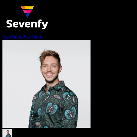
App Store
Play Store