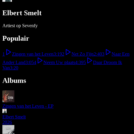
Elbert Smelt
Artiest op Sevenfy
Populair
1
Zingen van het Leven
3:19
2
Net Zo Fijn
2:40
3
Naar Een
Ander Land
3:05
4
Neem Uw plaats
4:39
5
Daar Droom Ik
Van
3:20
Albums
Zingen van het Leven - EP
Elbert Smelt
2026