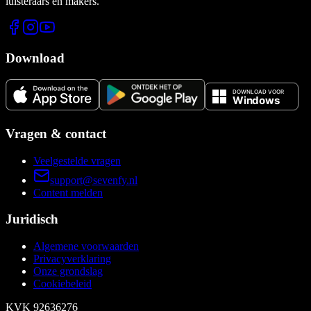
luisteraars én makers.
Download
Vragen & contact
Veelgestelde vragen
support@sevenfy.nl
Content melden
Juridisch
Algemene voorwaarden
Privacyverklaring
Onze grondslag
Cookiebeleid
KVK
92636276