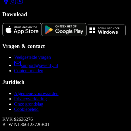
Download
Vragen & contact
Veelgestelde vragen
support@sevenfy.nl
Content melden
Juridisch
Algemene voorwaarden
Privacyverklaring
Onze grondslag
Cookiebeleid
KVK
92636276
BTW
NL866123726B01