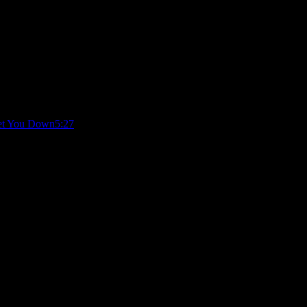
Let You Down
5:27