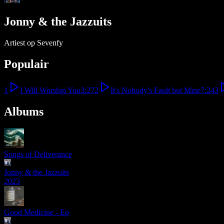
Jonny & the Jazzuits
Artiest op Sevenfy
Populair
1
I Will Worship You
3:27
2
It's Nobody's Fault but Mine
7:24
3
Albums
Songs of Deliverance
Jonny & the Jazzuits
2023
Good Medicine - Ep