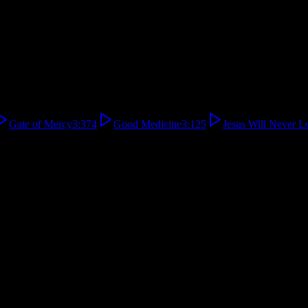
Gate of Mercy
3:37
4
Good Medicine
3:12
5
Jesus Will Never 