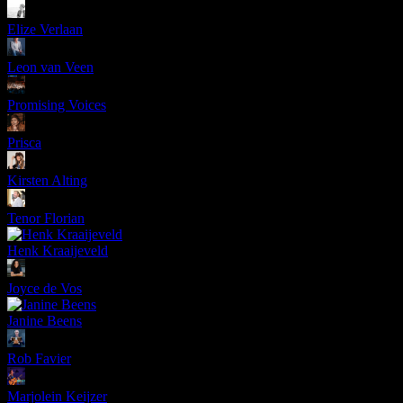
Elize Verlaan
Leon van Veen
Promising Voices
Prisca
Kirsten Alting
Tenor Florian
Henk Kraaijeveld
Joyce de Vos
Janine Beens
Rob Favier
Marjolein Keijzer