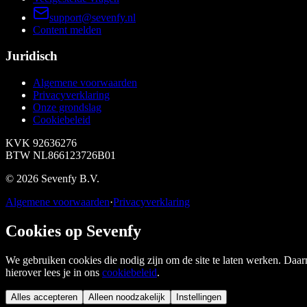
support@sevenfy.nl
Content melden
Juridisch
Algemene voorwaarden
Privacyverklaring
Onze grondslag
Cookiebeleid
KVK
92636276
BTW
NL866123726B01
©
2026
Sevenfy B.V.
Algemene voorwaarden
·
Privacyverklaring
Cookies op Sevenfy
We gebruiken cookies die nodig zijn om de site te laten werken. Daar
hierover lees je in ons
cookiebeleid
.
Alles accepteren
Alleen noodzakelijk
Instellingen