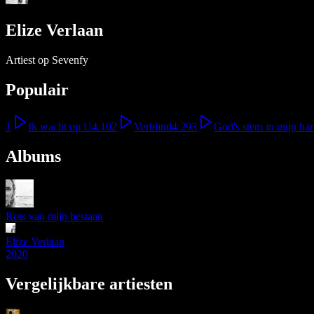
Elize Verlaan
Artiest op Sevenfy
Populair
1
Ik wacht op U
4:10
2
Verblind
4:29
3
God's stem in mijn har
Albums
Rots van mijn bestaan
Elize Verlaan
2020
Vergelijkbare artiesten