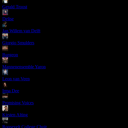
Gerald Troost
Delise
Jan Willem van Delft
Giorgio Smulders
Burgeon
Mannenensemble Yaron
Leon van Veen
Irma Dee
Promising Voices
Kirsten Alting
Roosevelt College Choir