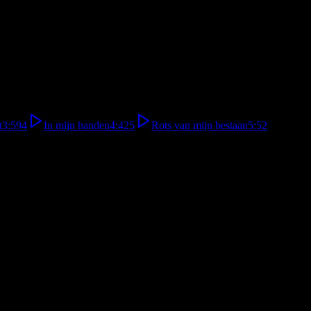
t
3:59
4
In mijn handen
4:42
5
Rots van mijn bestaan
5:52