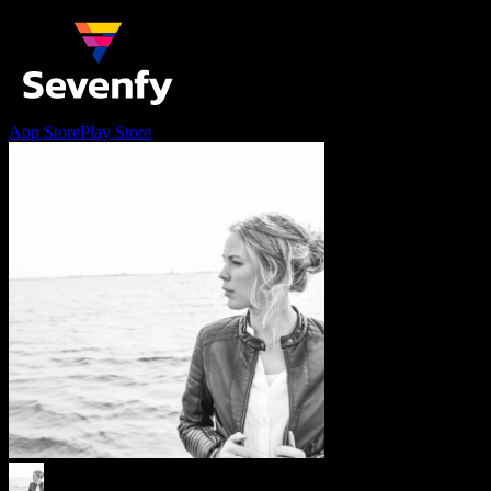
App Store
Play Store