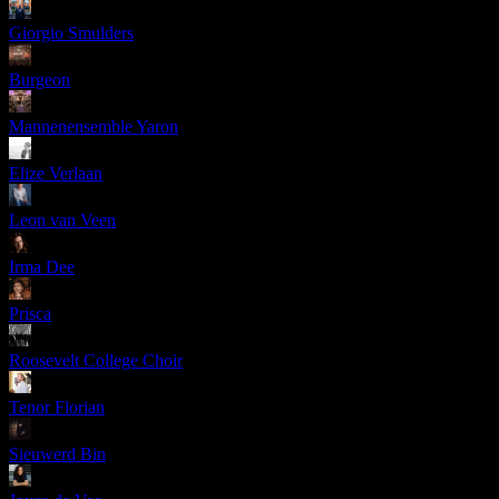
Giorgio Smulders
Burgeon
Mannenensemble Yaron
Elize Verlaan
Leon van Veen
Irma Dee
Prisca
Roosevelt College Choir
Tenor Florian
Sieuwerd Bin