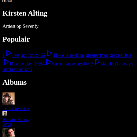
Kirsten Alting
Artiest op Sevenfy
Populair
1
I've got Joy
2:46
2
There is nothing greater than grace
4:06
3
Day by day
3:35
4
Storm smoother
4:01
5
We don't always
understand
3:45
Albums
Tell it like it is
Kirsten Alting
2026