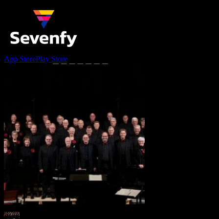
App Store
Play Store