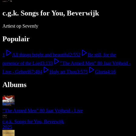
c.g.k. Songs for You, Beverwijk
Artiest op Sevenfy
Populair
1
All things bright and beautiful
2:55
2
Be still, for the
presence of the Lord
3:13
3
"The Armed Men" 80 Jaar Vrijheid -
Live - Geheel
67:48
4
Holy art Thou
3:57
5
Gloria
4:16
Albums
"The Armed Men" 80 Jaar Vrijheid - Live
c.g.k. Songs for You, Beverwijk
2025