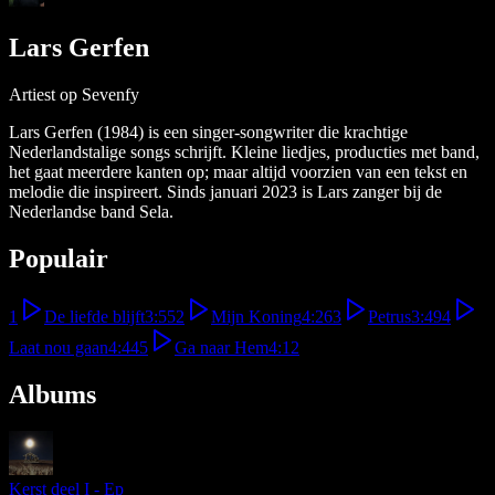
Lars Gerfen
Artiest op Sevenfy
Lars Gerfen (1984) is een singer-songwriter die krachtige
Nederlandstalige songs schrijft. Kleine liedjes, producties met band,
het gaat meerdere kanten op; maar altijd voorzien van een tekst en
melodie die inspireert. Sinds januari 2023 is Lars zanger bij de
Nederlandse band Sela.
Populair
1
De liefde blijft
3:55
2
Mijn Koning
4:26
3
Petrus
3:49
4
Laat nou gaan
4:44
5
Ga naar Hem
4:12
Albums
Kerst deel I - Ep