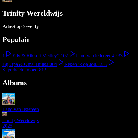
Trinity Wereldwijs
Artiest op Sevenfy
Populair
1
Elly & Rikkert Medley
5:10
2
Land van iedereen
4:23
3
Bij Opa & Oma Thuis
3:00
4
Reken ik op Jou
3:23
5
Superheldenmoed
3:12
Albums
Land van Iedereen
Trinity Wereldwijs
2025