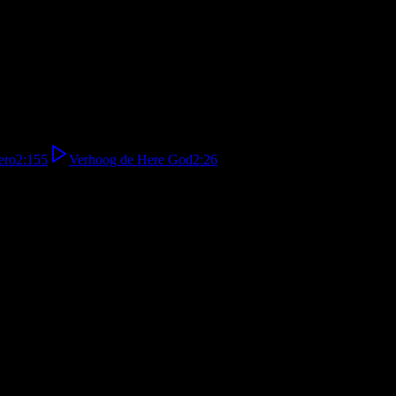
ero
2:15
5
Verhoog de Here God
2:26