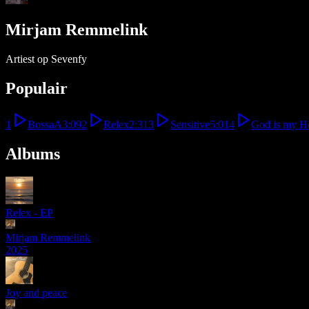
Mirjam Remmelink
Artiest op Sevenfy
Populair
1
BossaA
3:09
2
Relex
2:31
3
Sensitive
5:01
4
God is my H
Albums
Relex - EP
Mirjam Remmelink
2025
Joy and peace