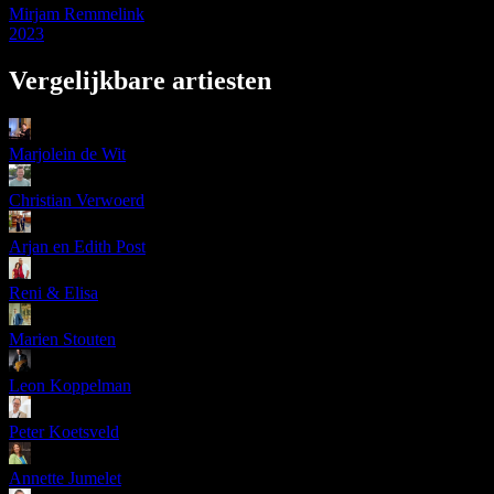
Mirjam Remmelink
2023
Vergelijkbare artiesten
Marjolein de Wit
Christian Verwoerd
Arjan en Edith Post
Reni & Elisa
Marien Stouten
Leon Koppelman
Peter Koetsveld
Annette Jumelet