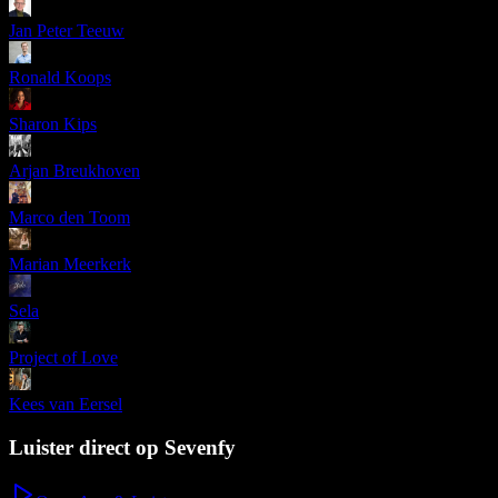
Jan Peter Teeuw
Ronald Koops
Sharon Kips
Arjan Breukhoven
Marco den Toom
Marian Meerkerk
Sela
Project of Love
Kees van Eersel
Luister direct op Sevenfy