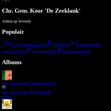
Chr. Gem. Koor 'De Zeeklank'
Artiest op Sevenfy
Populair
1
Zie de jonkvrouw
1:12
2
Licht
3:04
3
God zag dat het
goed was
2:29
4
Ouverture
2:28
5
De derde dag
4:05
Albums
Een Nieuw Begin Kerstoratorium
Chr. Gem. Koor 'De Zeeklank'
2003