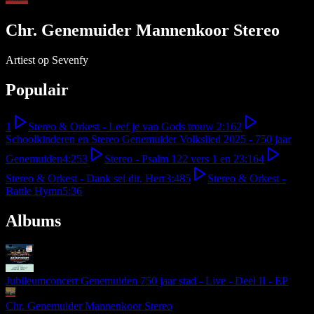
Chr. Genemuider Mannenkoor Stereo
Artiest op Sevenfy
Populair
1
Stereo & Orkest - Leef je van Gods trouw
2:16
2
Schoolkinderen en Stereo Genemuider Volkslied 2025 - 750 jaar
Genemuiden
4:25
3
Stereo - Psalm 122 vers 1 en 2
3:16
4
Stereo & Orkest - Dank sei dir, Herr
3:48
5
Stereo & Orkest -
Battle Hymn
5:36
Albums
Jubileumconcert Genemuiden 750 jaar stad - Live - Deel II - EP
Chr. Genemuider Mannenkoor Stereo