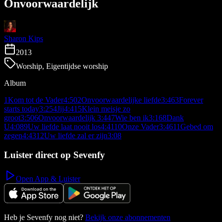
Onvoorwaardelijk
Sharon Kips
2013
Worship, Eigentijdse worship
Album
1
Kom tot de Vader
4:50
2
Onvoorwaardelijke liefde
3:46
3
Forever
starts today
3:25
4
Jij
4:41
5
Klein meisje zo
groot
3:50
6
Onvoorwaardelijk
3:44
7
Wie ben ik
3:16
8
Dank
U
4:08
9
Uw liefde laat nooit los
4:41
10
Onze Vader
3:46
11
Gebed om
zegen
4:43
12
Uw liefde zal er zijn
3:08
Luister direct op Sevenfy
Open App & Luister
Heb je Sevenfy nog niet?
Bekijk onze abonnementen