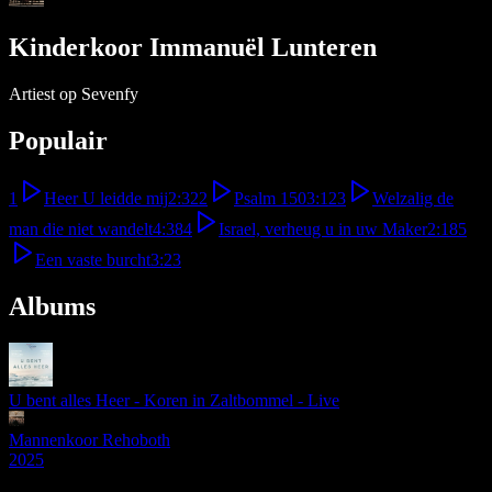
Kinderkoor Immanuël Lunteren
Artiest op Sevenfy
Populair
1
Heer U leidde mij
2:32
2
Psalm 150
3:12
3
Welzalig de
man die niet wandelt
4:38
4
Israel, verheug u in uw Maker
2:18
5
Een vaste burcht
3:23
Albums
U bent alles Heer - Koren in Zaltbommel - Live
Mannenkoor Rehoboth
2025