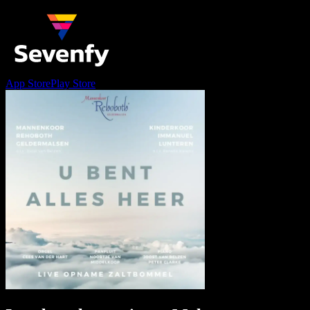
App Store
Play Store