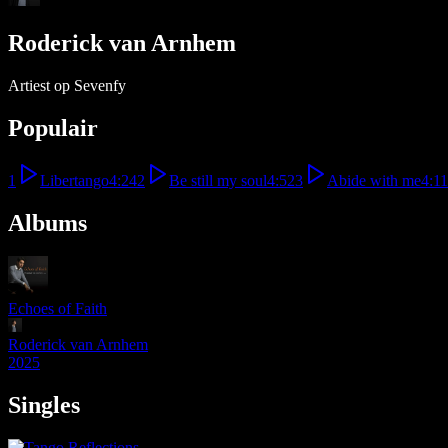
Roderick van Arnhem
Artiest op Sevenfy
Populair
1
Libertango
4:24
2
Be still my soul
4:52
3
Abide with me
4:11
Albums
Echoes of Faith
Roderick van Arnhem
2025
Singles