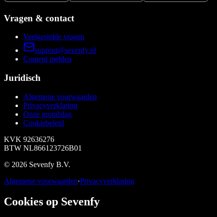
Vragen & contact
Veelgestelde vragen
support@sevenfy.nl
Content melden
Juridisch
Algemene voorwaarden
Privacyverklaring
Onze grondslag
Cookiebeleid
KVK
92636276
BTW
NL866123726B01
©
2026
Sevenfy B.V.
Algemene voorwaarden
·
Privacyverklaring
Cookies op Sevenfy