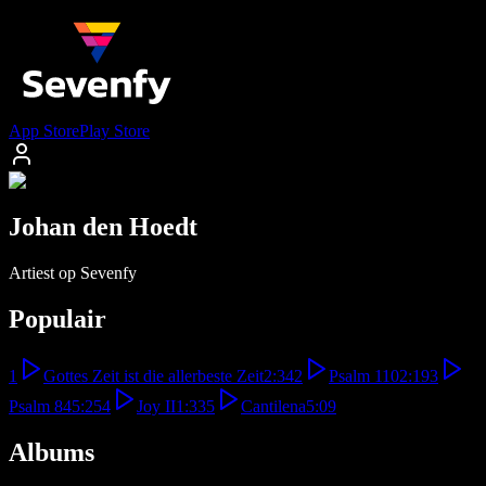
App Store
Play Store
Johan den Hoedt
Artiest op Sevenfy
Populair
1
Gottes Zeit ist die allerbeste Zeit
2:34
2
Psalm 110
2:19
3
Psalm 84
5:25
4
Joy II
1:33
5
Cantilena
5:09
Albums