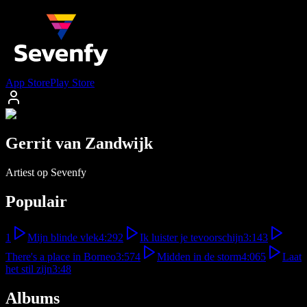
App Store
Play Store
Gerrit van Zandwijk
Artiest op Sevenfy
Populair
1
Mijn blinde vlek
4:29
2
Ik luister je tevoorschijn
3:14
3
There's a place in Borneo
3:57
4
Midden in de storm
4:06
5
Laat
het stil zijn
3:48
Albums