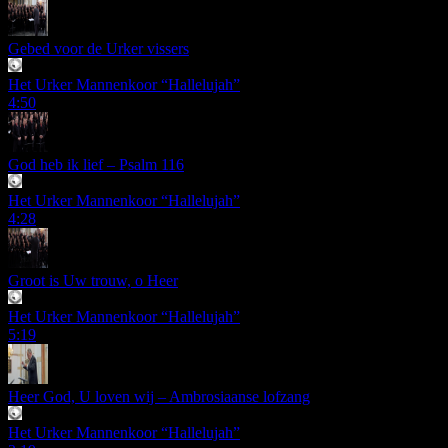
Gebed voor de Urker vissers
Het Urker Mannenkoor “Hallelujah”
4:50
God heb ik lief – Psalm 116
Het Urker Mannenkoor “Hallelujah”
4:28
Groot is Uw trouw, o Heer
Het Urker Mannenkoor “Hallelujah”
5:19
Heer God, U loven wij – Ambrosiaanse lofzang
Het Urker Mannenkoor “Hallelujah”