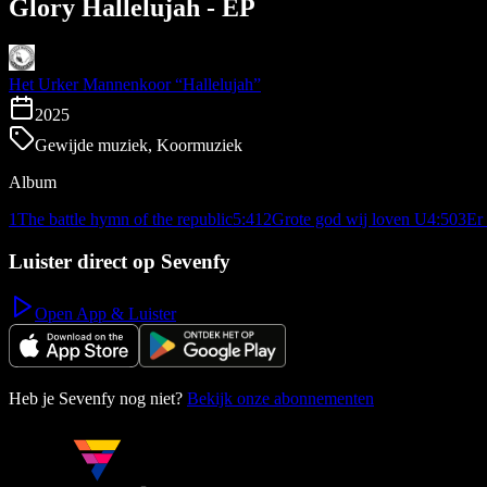
Glory Hallelujah - EP
Het Urker Mannenkoor “Hallelujah”
2025
Gewijde muziek, Koormuziek
Album
1
The battle hymn of the republic
5:41
2
Grote god wij loven U
4:50
3
Er 
Luister direct op Sevenfy
Open App & Luister
Heb je Sevenfy nog niet?
Bekijk onze abonnementen