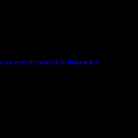
is een heuvel ver van hier
4:22
4
De Heilige stad
6:44