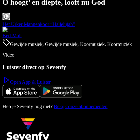
O hoogt’ en diepte, looft nu God
Het Urker Mannenkoor “Hallelujah”
Bert Moll
Gewijde muziek, Gewijde muziek, Koormuziek, Koormuziek
Video
Luister direct op Sevenfy
Open App & Luister
Heb je Sevenfy nog niet?
Bekijk onze abonnementen