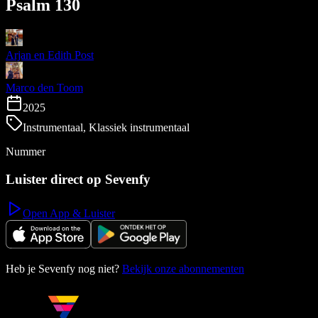
Psalm 130
Arjan en Edith Post
Marco den Toom
2025
Instrumentaal, Klassiek instrumentaal
Nummer
Luister direct op Sevenfy
Open App & Luister
Heb je Sevenfy nog niet?
Bekijk onze abonnementen