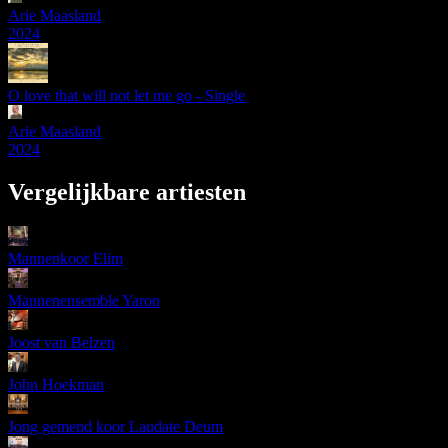
Arie Maasland
2024
O love that will not let me go - Single
Arie Maasland
2024
Vergelijkbare artiesten
Mannenkoor Elim
Mannenensemble Yaron
Joost van Belzen
John Hoekman
Jong gemend koor Laudate Deum