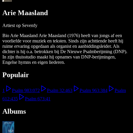
Arie Maasland
Artiest op Sevenfy
Bio Arie Maasland Arie Maasland (1976) heeft van jongs af een
voorliefde voor muziek en teksten. Sinds zijn achttiende heeft hij
ruime ervaring opgedaan als organist en aanbiddingsleider. Als
dichter is hij o.a. betrokken bij De Nieuwe Psalmberijming (DNP).
In zijn thuisstudio maakt hij opnames van DNP-berijmingen,
Engelse hymns en eigen liederen.
Populair
1
Psalm 98
3:07
2
Psalm 3
2:46
3
Psalm 96
3:38
4
Psalm
61
2:43
5
Psalm 67
3:41
Albums